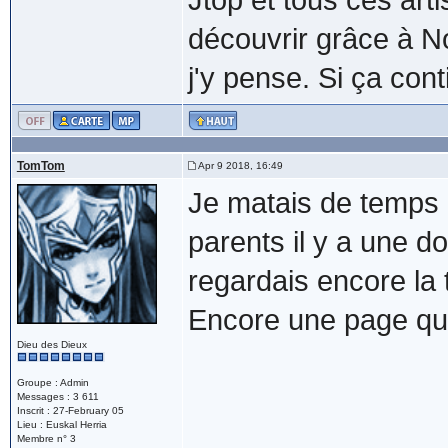
Jtop et tous ces art
découvrir grâce à N
j'y pense. Si ça con
TomTom
Apr 9 2018, 16:49
Je matais de temps
parents il y a une d
regardais encore la t
Encore une page qui 
Dieu des Dieux
Groupe : Admin
Messages : 3 611
Inscrit : 27-February 05
Lieu : Euskal Herria
Membre n° 3