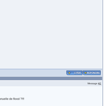
Message
#2
uelle de flood ?!!!