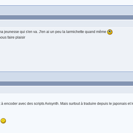
 d ma jeunesse qui s'en va. J'en ai un peu la larmichette quand même
ous faire plaisir
t à encoder avec des scripts Avisynth. Mais surtout à traduire depuis le japonais e
!