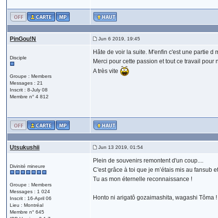
PinGou!N
Jun 6 2019, 19:45
Hâte de voir la suite. M'enfin c'est une partie
Disciple
Merci pour cette passion et tout ce travail pour n
A très vite
Groupe : Members
Messages : 21
Inscrit : 8-July 08
Membre n° 4 812
Utsukushii
Jun 13 2019, 01:54
Plein de souvenirs remontent d'un coup....
Divinité mineure
C'est grâce à toi que je m’étais mis au fansub e
Tu as mon éternelle reconnaissance !
Groupe : Members
Messages : 1 024
Honto ni arigatô gozaimashita, wagashi Tôma 
Inscrit : 16-April 06
Lieu : Montréal
Membre n° 645