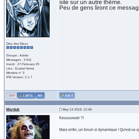
site sur un autre thème.
Peu de gens liront ce message
Dieu des Dieux
Groupe : Admin
Messages : 3 611
Inscrit : 27-February 05
Lieu : Euskal Herria
Membre n° 3
IPB Version: 2.1.7
Marduk
May 13 2019, 12:49
Keuuuuwah ?!
Mais enfin, un forum si dynamique ! Qu'est-ce 