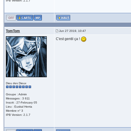
IPB Version: 2.1.7
TomTom
Jun 27 2019, 10:47
C'est gentil ça !
Dieu des Dieux
Groupe : Admin
Messages : 3 611
Inscrit : 27-February 05
Lieu : Euskal Herria
Membre n° 3
IPB Version: 2.1.7