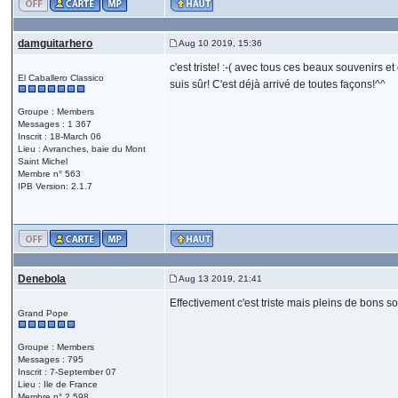
damguitarhero
Aug 10 2019, 15:36
c'est triste! :-( avec tous ces beaux souvenirs 
El Caballero Classico
suis sûr! C'est déjà arrivé de toutes façons!^^
Groupe : Members
Messages : 1 367
Inscrit : 18-March 06
Lieu : Avranches, baie du Mont
Saint Michel
Membre n° 563
IPB Version: 2.1.7
Denebola
Aug 13 2019, 21:41
Effectivement c'est triste mais pleins de bons
Grand Pope
Groupe : Members
Messages : 795
Inscrit : 7-September 07
Lieu : Ile de France
Membre n° 2 598