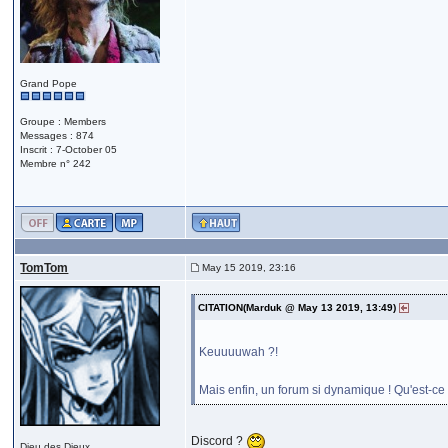
Grand Pope
Groupe : Members
Messages : 874
Inscrit : 7-October 05
Membre n° 242
TomTom
May 15 2019, 23:16
CITATION(Marduk @ May 13 2019, 13:49)
Keuuuuwah ?!
Mais enfin, un forum si dynamique ! Qu'est-c
Discord ?
Dieu des Dieux