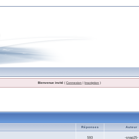
Bienvenue invité
(
Connexion
|
Inscription
)
Réponses
Auteur
593
-snap25-