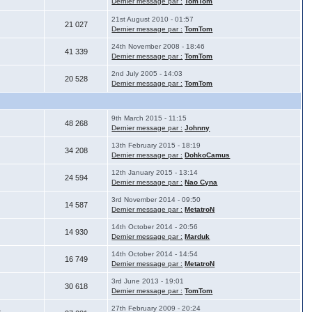
Dernier message par :
TomTom
21st August 2010 - 01:57
21 027
Dernier message par :
TomTom
24th November 2008 - 18:46
41 339
Dernier message par :
TomTom
2nd July 2005 - 14:03
20 528
Dernier message par :
TomTom
9th March 2015 - 11:15
48 268
Dernier message par :
Johnny
13th February 2015 - 18:19
34 208
Dernier message par :
DohkoCamus
12th January 2015 - 13:14
24 594
Dernier message par :
Nao Cyna
3rd November 2014 - 09:50
14 587
Dernier message par :
MetatroN
14th October 2014 - 20:56
14 930
Dernier message par :
Marduk
14th October 2014 - 14:54
16 749
Dernier message par :
MetatroN
3rd June 2013 - 19:01
30 618
Dernier message par :
TomTom
27th February 2009 - 20:24