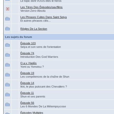
Le topic dont VOUS êtes le héros
Les Titres Des Épisodes/oav/films
Version Zero-Absolu
Les Phrases Cultes Dans Saint Seiya
Et autres phrases clés...
Règles De La Section
Les sujets du forum
Épisode 103
Seiya et son sens de l'orientation
Épisode 74
Introduction Des God Warriors
O.a.v. Hadès
Yomi ou Yomotsu ?
Épisode 19
Les compétences de la chaîne de Shun
Épisode 14
Ikki, le plus puissant des Chevaliers ?
Épisode 11
Shun et ses parents
Épisode 56
Les 6 Mondes De La Métempsycose
Épisodes Multiples