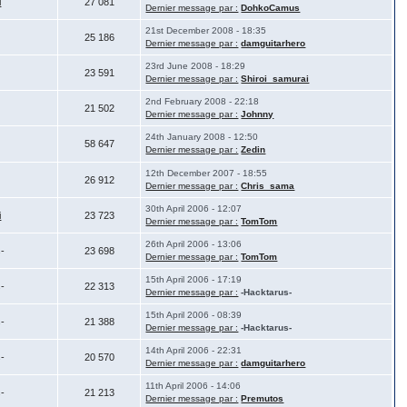
i
27 081
Dernier message par :
DohkoCamus
21st December 2008 - 18:35
25 186
Dernier message par :
damguitarhero
23rd June 2008 - 18:29
23 591
Dernier message par :
Shiroi_samurai
2nd February 2008 - 22:18
21 502
Dernier message par :
Johnny
24th January 2008 - 12:50
58 647
Dernier message par :
Zedin
12th December 2007 - 18:55
26 912
Dernier message par :
Chris_sama
30th April 2006 - 12:07
i
23 723
Dernier message par :
TomTom
26th April 2006 - 13:06
s-
23 698
Dernier message par :
TomTom
15th April 2006 - 17:19
s-
22 313
Dernier message par :
-Hacktarus-
15th April 2006 - 08:39
s-
21 388
Dernier message par :
-Hacktarus-
14th April 2006 - 22:31
s-
20 570
Dernier message par :
damguitarhero
11th April 2006 - 14:06
s-
21 213
Dernier message par :
Premutos