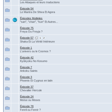
Les Attaques et leurs traductions
Épisode 54
Le Mantra De Shiva Et Agora
Épisodes Multiples
"san", "chan", "kun" Et Autres...
Épisode 75
Freya Ou Freyja ?
Épisode 57
1
2
Shaka Et La Vérité Intérieure
Épisode 1
L'univers ou le Cosmos ?
Épisode 42
Kyûkyoku No Kosumo
Épisode 7
Ankoku Saints
Épisode 3
Phoenix Et Cygnus en latin
Épisode 37
Chevalier Hercule
Épisode 24
Moïse ou Moses
Épisode 78
Fenril ou Fenrir ?