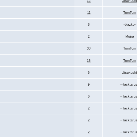
12
Utsukushi
11
TomTom
8
-blazko-
2
Moïra
38
TomTom
18
TomTom
6
Utsukushi
9
-Hacktaru
6
-Hacktaru
2
-Hacktaru
2
-Hacktaru
2
-Hacktaru