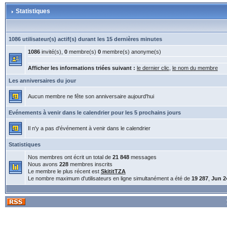
Statistiques
1086 utilisateur(s) actif(s) durant les 15 dernières minutes
1086
invité(s),
0
membre(s)
0
membre(s) anonyme(s)
Afficher les informations triées suivant :
le dernier clic
,
le nom du membre
Les anniversaires du jour
Aucun membre ne fête son anniversaire aujourd'hui
Evénements à venir dans le calendrier pour les 5 prochains jours
Il n'y a pas d'événement à venir dans le calendrier
Statistiques
Nos membres ont écrit un total de
21 848
messages
Nous avons
228
membres inscrits
Le membre le plus récent est
SkititTZA
Le nombre maximum d'utilisateurs en ligne simultanément a été de
19 287
,
Jun 2