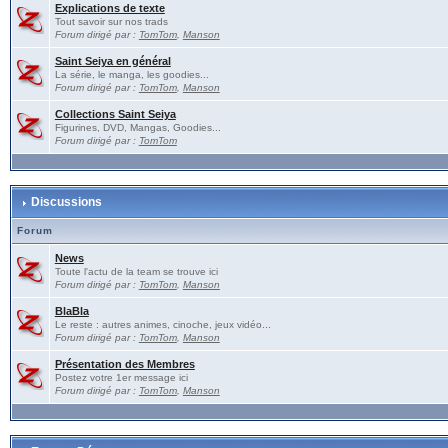
Explications de texte
Tout savoir sur nos trads
Forum dirigé par :
TomTom
,
Manson
Saint Seiya en général
La série, le manga, les goodies...
Forum dirigé par :
TomTom
,
Manson
Collections Saint Seiya
Figurines, DVD, Mangas, Goodies...
Forum dirigé par :
TomTom
Discussions
Forum
News
Toute l'actu de la team se trouve ici
Forum dirigé par :
TomTom
,
Manson
BlaBla
Le reste : autres animes, cinoche, jeux vidéo...
Forum dirigé par :
TomTom
,
Manson
Présentation des Membres
Postez votre 1er message ici
Forum dirigé par :
TomTom
,
Manson