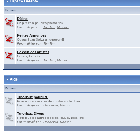
Espace Détente
Forum
Délires
Un p'tit coin pour les plaisantins
Forum dirigé par :
TomTom
,
Manson
Petites Annonces
Objets Saint Seiya uniquement!!
Forum dirigé par :
TomTom
Le coin des artistes
Covers, Fanarts...
Forum dirigé par :
TomTom
,
Manson
Aide
Forum
Tutoriaux pour IRC
Pour apprendre à se débrouiller sur le chan
Forum dirigé par :
Dandevito
,
Manson
Tutoriaux Divers
Pour tous les autres logiciels, eMule, Bitto, etc
Forum dirigé par :
Dandevito
,
Manson